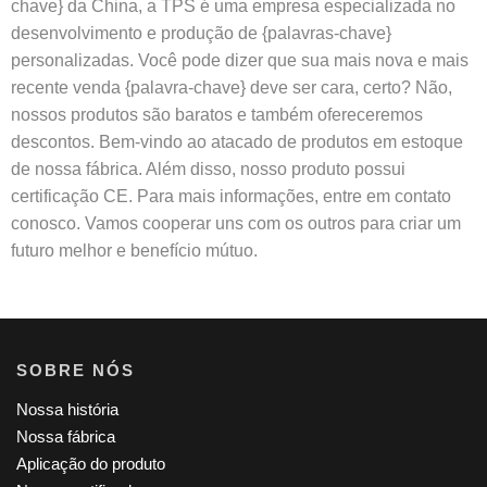
chave} da China, a TPS é uma empresa especializada no
desenvolvimento e produção de {palavras-chave}
personalizadas. Você pode dizer que sua mais nova e mais
recente venda {palavra-chave} deve ser cara, certo? Não,
nossos produtos são baratos e também ofereceremos
descontos. Bem-vindo ao atacado de produtos em estoque
de nossa fábrica. Além disso, nosso produto possui
certificação CE. Para mais informações, entre em contato
conosco. Vamos cooperar uns com os outros para criar um
futuro melhor e benefício mútuo.
SOBRE NÓS
Nossa história
Nossa fábrica
Aplicação do produto