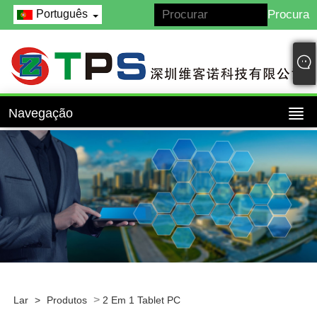
Português
Navegação
>
Lar
>
Produtos
2 Em 1 Tablet PC